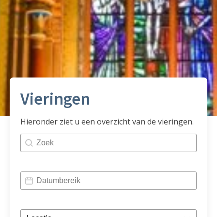
Vieringen
Hieronder ziet u een overzicht van de vieringen.
Zoeken vieringen
Search content
Datumbereik vieringen
Date
Kies een kerk vieringen
Select content