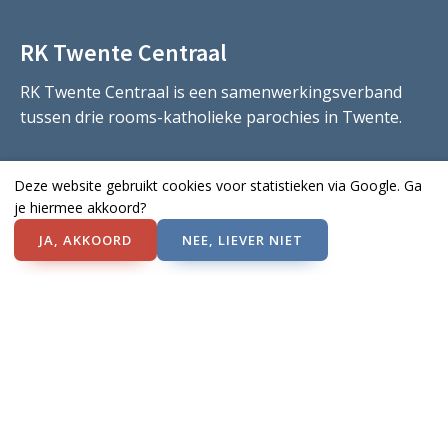
RK Twente Centraal
RK Twente Centraal is een samenwerkingsverband
tussen drie rooms-katholieke parochies in Twente.
Onze gemeenschappen
Deze website gebruikt cookies voor statistieken via Google. Ga
je hiermee akkoord?
St. Lambertus Hengelo
H. Franciscus Hengelo
JA, AKKOORD
NEE, LIEVER NIET
Onze Lieve Vrouwe Hengelo
Thabor Hengelo
H. Blasius Delden
HH. Petrus & Paulus Goor
HH. Petrus & Paulus Hengevelde
H. Isidorus St. Isidorushoeve
H. Blasius Beckum
Onze Lieve Vrouwe Bentelo