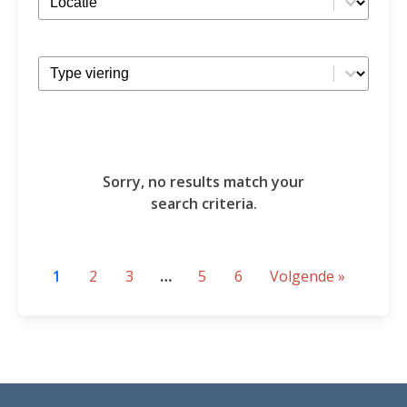
Kies een soort viering vieringen
Select content
Sorry, no results match your
search criteria.
1
2
3
…
5
6
Volgende »