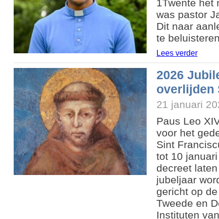
1Twente het 
was pastor J
Dit naar aanl
te beluister
Lees verder
2026 Jubil
overlijden
21 januari 2
Paus Leo XIV
voor het ged
Sint Francisc
tot 10 januar
decreet laten
jubeljaar wor
gericht op de
Tweede en De
Instituten va