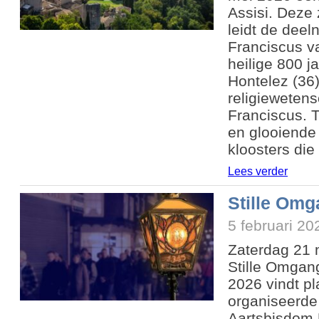
Assisi. Deze
leidt de deel
Franciscus v
heilige 800 j
Hontelez (36
religieweten
Franciscus. T
en glooiende
kloosters die
Lees verder
Stille Omg
5 februari 20
Zaterdag 21 
Stille Omgang
2026 vindt pl
organiseerde
Aartsbisdom 