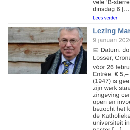
vele ‘B-sterr
dinsdag 6 […
Lees verder
Lezing Mar
9 januari 202
📅 Datum: do
Losser, Grona
vóór 26 febr
Entrée: € 5,–
(1947) is gee
zijn werk sta
zingeving cen
open en invo
bezocht het 
de Katholiek
universiteit 
pastor […]