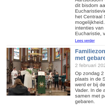
dit bisdom aa
Eucharistievi
het Centraal 
mogelijkheid.
intenties va
Eucharistie, 
Lees verder
Familiezo
met gebar
2 februari 20
Op zondag 2 
plaats in de 
werd er bij d
Vader. In de 
samen met p
gebaren.