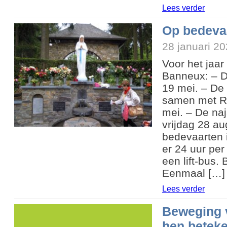
Lees verder
Op bedeva
28 januari 2
Voor het jaar
Banneux: – D
19 mei. – De
samen met Re
mei. – De na
vrijdag 28 a
bedevaarten i
er 24 uur per
een lift-bus.
Eenmaal […]
Lees verder
Beweging v
hen beteke