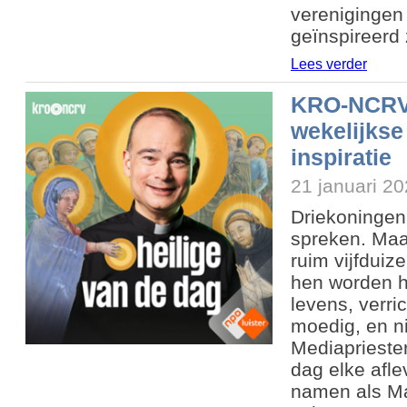
verenigingen 
geïnspireerd z
Lees verder
KRO-NCRV l
wekelijkse
inspiratie
21 januari 2
Driekoningen:
spreken. Maar
ruim vijfduiz
hen worden h
levens, verri
moedig, en n
Mediaprieste
dag elke afle
namen als Ma